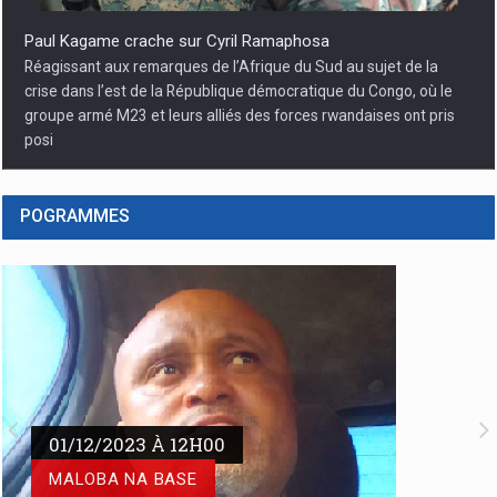
Paul Kagame crache sur Cyril Ramaphosa
Réagissant aux remarques de l’Afrique du Sud au sujet de la
crise dans l’est de la République démocratique du Congo, où le
groupe armé M23 et leurs alliés des forces rwandaises ont pris
posi
POGRAMMES
01/12/2023 À 12H00
Agression rwandaise dans la partie Est de la RDC : Le
MALOBA NA BASE
RAPUCO suspend la grève en soutien des FARDC et des