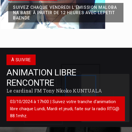
Wazalendo
SUIVEZ CHAQUE VENDREDI L’ÉMISSION MALOBA
La situation de l’agression des M23 soutenus par les forces
NA BASE À PARTIR DE 12 HEURES AVEC LEPETIT
armées rwandaises, dans l’Est de la république démocratique du
BAENDE
Congo, actuellement dans la ville de Goma chef de la province du
nord
08/08/2026 À
ON DEBRIEF
SUIVEZ DU LUNDI AU VENDREDI SUR LA RADIO
RTGA 88.1MHZ LES GRANDES PLUMES DE LA
À SUIVRE
PRESSE CONGOLAISE QUI REFONT L'ACTUALITÉ
SOUS L'OEIL VIGILENT.
ANIMATION LIBRE
RENCONTRE
Mobilisation de la finance climatique en Afrique centrale : Les
Le cardinal FM Tony Nkoko KUNTUALA
technologies de pointe pour les PSE
03/10/2024 à 17h00 | Suivez votre tranche d'animation
Pour mobiliser la finance climatique nationale, régionale et