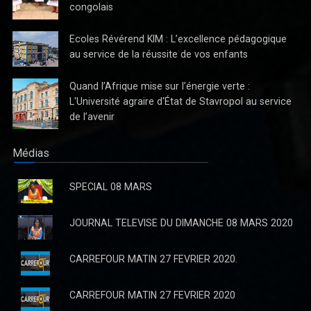
Clôture de l’année académique 2025-2026 à
l’Université Révérend Kim : 700 nouveaux
diplômés prêts à relever les défis du marché
congolais
Ecoles Révérend KIM : L’excellence pédagogique
au service de la réussite de vos enfants
Quand l’Afrique mise sur l’énergie verte :
L'Université agraire d'État de Stavropol au service
de l’avenir
Réforme du système bancaire Congolais : KASANDA
KATUALA Olivier, un parlementaire visionnaire
Médias
En cette période où la République Démocratique du Congo aspire
à un renouveau économique et à une modernisation de son
SPECIAL 08 MARS
système bancaire, il est essentiel de saluer l’initiative courageuse
de
JOURNAL TELEVISE DU DIMANCHE 08 MARS 2020