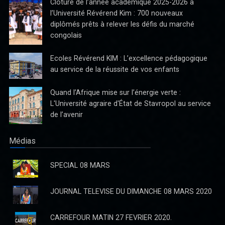
Clôture de l’année académique 2025-2026 à
l’Université Révérend Kim : 700 nouveaux
diplômés prêts à relever les défis du marché
congolais
Réforme du système bancaire Congolais : KASANDA
KATUALA Olivier, un parlementaire visionnaire
Ecoles Révérend KIM : L’excellence pédagogique
En cette période où la République Démocratique du Congo aspire
au service de la réussite de vos enfants
à un renouveau économique et à une modernisation de son
système bancaire, il est essentiel de saluer l’initiative courageuse
Quand l’Afrique mise sur l’énergie verte :
de
L'Université agraire d'État de Stavropol au service
de l’avenir
Médias
SPECIAL 08 MARS
JOURNAL TELEVISE DU DIMANCHE 08 MARS 2020
CARREFOUR MATIN 27 FEVRIER 2020.