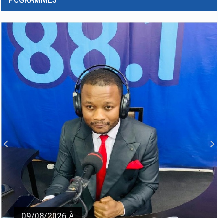
POGRAMMES
Agression rwandaise dans la partie Est de la RDC : Le
RAPUCO suspend la grève en soutien des FARDC et des
Wazalendo
La situation de l’agression des M23 soutenus par les forces
armées rwandaises, dans l’Est de la république démocratique du
Congo, actuellement dans la ville de Goma chef de la province du
nord
09/08/2026 À