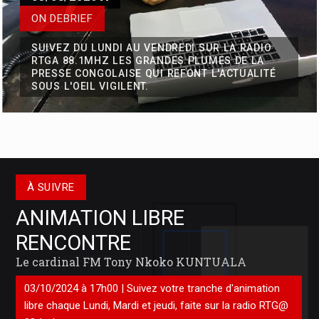
ON DEBRIEF
SUIVEZ DU LUNDI AU VENDREDI SUR LA RADIO
RTGA 88.1MHZ LES GRANDES PLUMES DE LA
PRESSE CONGOLAISE QUI REFONT L'ACTUALITÉ
SOUS L'OEIL VIGILENT.
Mobilisation de la finance climatique en Afrique centrale : Les
technologies de pointe pour les PSE
Pour mobiliser la finance climatique nationale, régionale et
À SUIVRE
internationale pour le déploiement des paiements pour services
environnementaux (PSE) en Afrique centrale, Ministres ayant en
ANIMATION LIBRE
charge l’
RENCONTRE
Le cardinal FM Tony Nkoko KUNTUALA
03/10/2024 à 17h00 | Suivez votre tranche d'animation
libre chaque Lundi, Mardi et jeudi, faite sur la radio RTG@