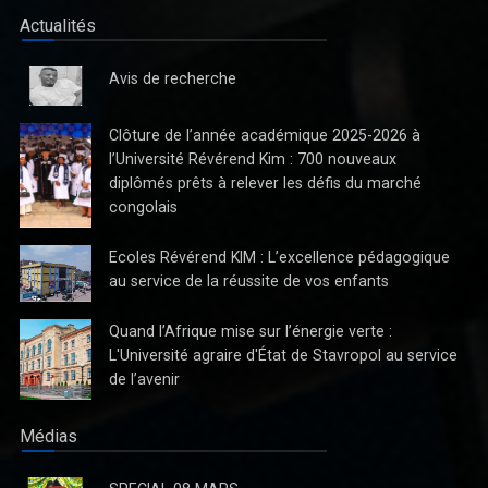
réglementaire des établissements de crédit. Bien que cette
Actualités
initiative para
Avis de recherche
Clôture de l’année académique 2025-2026 à
l’Université Révérend Kim : 700 nouveaux
diplômés prêts à relever les défis du marché
congolais
Ecoles Révérend KIM : L’excellence pédagogique
au service de la réussite de vos enfants
Quand l’Afrique mise sur l’énergie verte :
La Direction du Journal "Avenir" ne reconnaît pas la parution
L'Université agraire d'État de Stavropol au service
du quotidien de jeudi 03 Octobre 2024
de l’avenir
La Direction du Journal "Avenir" ne reconnaît pas la parution du
quotidien de jeudi 03 Octobre 2024
Médias