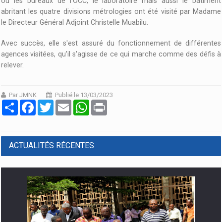
où les bureaux de l’OCC, le laboratoire mais aussi le bâtiment
abritant les quatre divisions métrologies ont été visité par Madame
le Directeur Général Adjoint Christelle Muabilu.
Avec succès, elle s'est assuré du fonctionnement de différentes
agences visitées, qu'il s'agisse de ce qui marche comme des défis à
relever.
Par JMNK
Publié le 13/03/2023
Partager
Facebook
Twitter
Email
WhatsApp
Print
ACTUALITÉS RÉCENTES