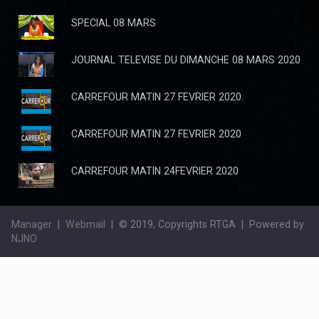
SPECIAL 08 MARS
JOURNAL TELEVISE DU DIMANCHE 08 MARS 2020
CARREFOUR MATIN 27 FEVRIER 2020.
CARREFOUR MATIN 27 FEVRIER 2020
CARREFOUR MATIN 24FEVRIER 2020
Bancarisation des opérations académiques : Calvaire des
candidats étudiants de l’ UNIKIN
La bonne gouvernance à l’enseignement supérieur et
Manager
|
Webmail
| © 2019, Copyrights RTGA | Powered by
universitaire a des exigences notamment la bancarisation du
NJNO
paiement des frais académiques et autres. De ce fait la
bancarisation est une appro