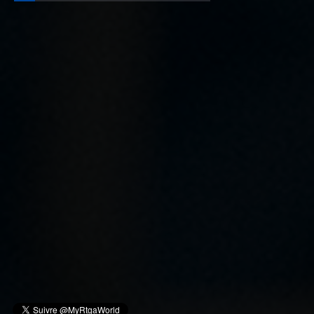
RDC : L’Hon. Katuala fustige l’ambiguïté autour de l’art 217
Depuis que le Chef de l’Etat Félix Antoine Tshisekedi, lors de son
séjour de travail à Kisangani, a annoncé qu’il mettra en place dès
l’année prochaine, une commission pour réfléchir s
Proposition de Modification de la Loi n°22-069 dite « Loi
bancaire » par l'Honorable KASANDA KATUALA Olivier en 5
Points
Le 27 décembre 2022, la République Démocratique du Congo