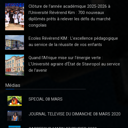
Clôture de l’année académique 2025-2026 à
l’Université Révérend Kim : 700 nouveaux
diplômés prêts à relever les défis du marché
congolais
Ecoles Révérend KIM : L’excellence pédagogique
au service de la réussite de vos enfants
Quand l’Afrique mise sur l’énergie verte :
La Direction du Journal "Avenir" ne reconnaît pas la parution
L'Université agraire d'État de Stavropol au service
du quotidien de jeudi 03 Octobre 2024
de l’avenir
La Direction du Journal "Avenir" ne reconnaît pas la parution du
quotidien de jeudi 03 Octobre 2024
Médias
SPECIAL 08 MARS
JOURNAL TELEVISE DU DIMANCHE 08 MARS 2020