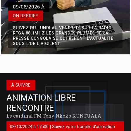
À SUIVRE
ANIMATION LIBRE
RENCONTRE
Problématique de la prise en charge effective de la
Le cardinal FM Tony Nkoko KUNTUALA
vaccination en République Démocratique du Congo : Des
03/10/2024 à 17h00 | Suivez votre tranche d'animation
couches de la population sacrifiées suite au détournement
libre chaque Lundi, Mardi et jeudi, faite sur la radio RTG@
des fonds alloués aux campagnes de vaccination
88.1mhz.
Certaines couches de la population du district de la Tshangu, à
Kinshasa et d'autres provinces de la République démocratique du
Congo ne se font pas vacciner suite au détournement des fonds
allou�
Présentation de
l'équipe
RTGA