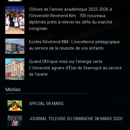
Quand l’Afrique mise sur l’énergie verte :
L'Université agraire d'État de Stavropol au service
de l’avenir
Dans le contexte actuel des velléités de balkanisation de la
RDC : L’Hon. Katuala fustige l’ambiguïté autour de l’art 217
Médias
Depuis que le Chef de l’Etat Félix Antoine Tshisekedi, lors de son
séjour de travail à Kisangani, a annoncé qu’il mettra en place dès
SPECIAL 08 MARS
l’année prochaine, une commission pour réfléchir s
JOURNAL TELEVISE DU DIMANCHE 08 MARS 2020
CARREFOUR MATIN 27 FEVRIER 2020.
CARREFOUR MATIN 27 FEVRIER 2020
CARREFOUR MATIN 24FEVRIER 2020